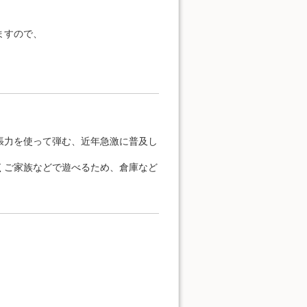
ますので、
バックリンク
以前のリビジョン
張力を使って弾む、近年急激に普及し
くご家族などで遊べるため、倉庫など
ソースの表示