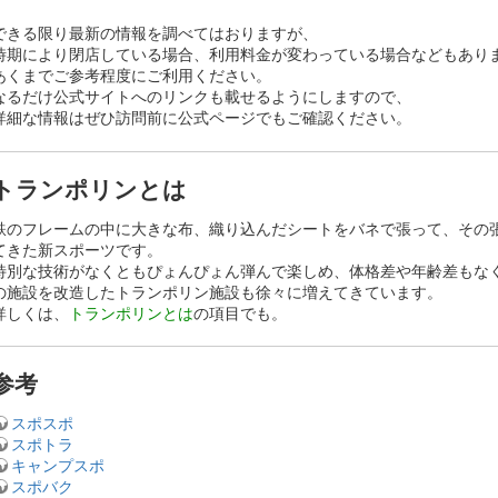
できる限り最新の情報を調べてはおりますが、
時期により閉店している場合、利用料金が変わっている場合などもあり
あくまでご参考程度にご利用ください。
なるだけ公式サイトへのリンクも載せるようにしますので、
詳細な情報はぜひ訪問前に公式ページでもご確認ください。
トランポリンとは
鉄のフレームの中に大きな布、織り込んだシートをバネで張って、その
てきた新スポーツです。
特別な技術がなくともぴょんぴょん弾んで楽しめ、体格差や年齢差もな
の施設を改造したトランポリン施設も徐々に増えてきています。
詳しくは、
トランポリンとは
の項目でも。
参考
スポスポ
スポトラ
キャンプスポ
スポバク